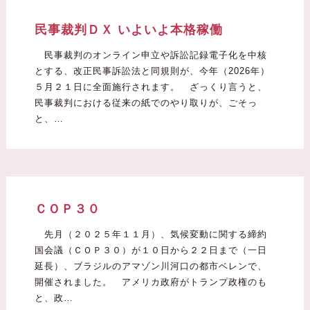
民事裁判ＤＸ いよいよ本格稼働
民事裁判のオンライン申立や訴訟記録電子化を中核
とする、改正民事訴訟法と同規則が、今年（2026年）
５月２１日に全面施行されます。 ざっくり言うと、
民事裁判における従来の紙でのやり取りが、ごそっ
と、…
ＣＯＰ３０
先月（２０２５年１１月）、気候変動に関する締約
国会議（ＣＯＰ３０）が１０日から２２日まで（一日
延長）、ブラジルのアマゾン川河口の都市ベレンで、
開催されました。 アメリカ政府がトランプ政権のも
と、政…