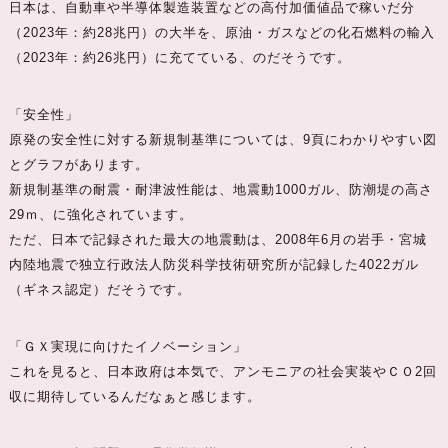
日本は、自動車や半導体製造装置などの高付加価値品で稼いだ分
（2023年：約28兆円）の大半を、原油・ガスなどの化石燃料の輸入
（2023年：約26兆円）に充てている、のだそうです。
「安全性」
原発の安全性に対する新規制基準については、9頁にわかりやすい図
とグラフがあります。
新規制基準の耐震・耐津波性能は、地震動1000ガル、防潮堤の高さ
29ｍ、に強化されています。
ただ、日本で記録された最大の地震動は、2008年6月の岩手・宮城
内陸地震で独立行政法人防災科学技術研究所が記録した4022ガル
（ギネス認定）だそうです。
「ＧＸ実現に向けたイノベーション」
これを見ると、日本政府は本気で、アンモニアの社会実装やＣＯ2回
収に期待しているんだなぁと感じます。