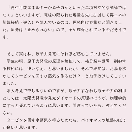
「再生可能エネルギーか原子力かといった二項対立的な議論では
なく」といいますが、電線の限られた容量を先に占拠して再エネの
新規接続（導入）を阻んでいるのは、原発向け容量だと聞きまし
た。原発は「止められない」ので、予め確保されているのだそうで
す。
そして実は私、原子力発電にそれほど感心していません。
学生の頃、原子力発電の原理を勉強して、核分裂を誘導・制御す
る技術には、凄いなぁ、と思いましたが、それで結局は、お湯を沸
かしてタービンを回す水蒸気を作るだけ？、と拍子抜けしてしまい
ました。
素人考えで申し訳ないのですが、原子力すなわち原子の力の利用
としては、太陽光発電や発光ダイオードの原理のほうが、物理学的
にずっと優れているように思います。間違っていたら、教えてくだ
さい。
タービンを回す水蒸気を得るためなら、バイオマスや地熱のほう
が良いと思います。