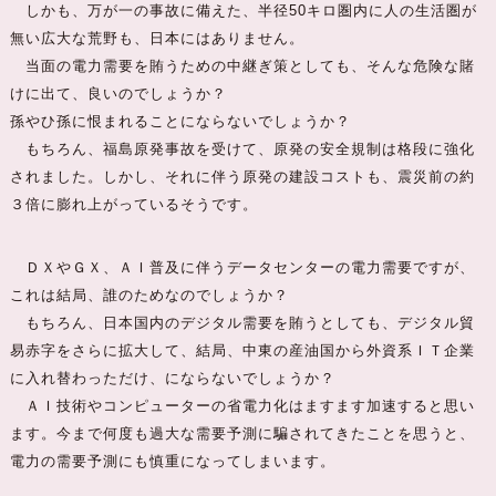
しかも、万が一の事故に備えた、半径50キロ圏内に人の生活圏が
無い広大な荒野も、日本にはありません。
当面の電力需要を賄うための中継ぎ策としても、そんな危険な賭
けに出て、良いのでしょうか？
孫やひ孫に恨まれることにならないでしょうか？
もちろん、福島原発事故を受けて、原発の安全規制は格段に強化
されました。しかし、それに伴う原発の建設コストも、震災前の約
３倍に膨れ上がっているそうです。
ＤＸやＧＸ、ＡＩ普及に伴うデータセンターの電力需要ですが、
これは結局、誰のためなのでしょうか？
もちろん、日本国内のデジタル需要を賄うとしても、デジタル貿
易赤字をさらに拡大して、結局、中東の産油国から外資系ＩＴ企業
に入れ替わっただけ、にならないでしょうか？
ＡＩ技術やコンピューターの省電力化はますます加速すると思い
ます。今まで何度も過大な需要予測に騙されてきたことを思うと、
電力の需要予測にも慎重になってしまいます。