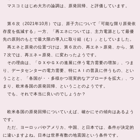
マスコミはじめ大方の論調は、原発回帰、と評価しています。
第６次（2021年10月）では、原子力について「可能な限り原発依
存度を低減する」一方、「再エネについては、主力電源として最優
先の原則のもとで最大限の導入に取り組（む）」としていました。
再エネと原発の位置づけは、第６次の、再エネ＞原発、から、第
７次では、再エネ＝原発、に変わったようです。
その理由は、「ＤＸやＧＸの進展に伴う電力需要の増加」、つま
り、データセンターの電力需要、特にＡＩの普及に伴うもの、とい
うことと、「各国が・・多様かつ現実的なアプローチを拡大」、つ
まり、欧米各国の原発回帰、ということのようです。
でも、それで本当に良いのでしょうか？
欧米各国の原発回帰についていえば、確かにその傾向はあるよう
です。
ただ、ヨーロッパやアメリカ、中国、と日本では、条件が決定的
に違いますよね。日本は世界有数の地震国という条件です。